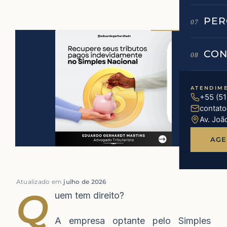
PER
07
CON
08
ATENDIM
+55 (5
contat
Av. Joã
AGE
Atualizado em
julho de 2026
Q
uem tem direito?
A empresa optante pelo Simples