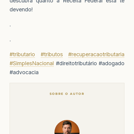
descubra quanto a Receita Federal está te
devendo!
.
.
#tributario
#tributos
#recuperacaotributaria
#SimplesNacional
#direitotributário #adogado
#advocacia