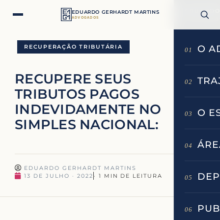
EDUARDO
EDUARDO GERHARDT MARTINS
ADVOGADOS
ADVOGADOS
RECUPERAÇÃO TRIBUTÁRIA
O A
01
RECUPERE SEUS
TRA
02
TRIBUTOS PAGOS
INDEVIDAMENTE NO
O E
03
SIMPLES NACIONAL:
ÁRE
04
EDUARDO GERHARDT MARTINS
DEP
13 DE JULHO · 2022
05
PUB
06