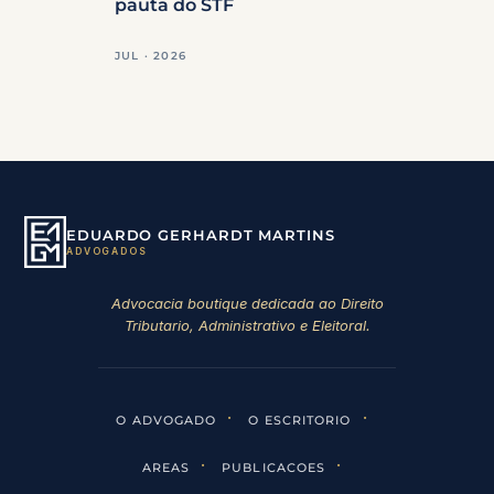
pauta do STF
JUL · 2026
EDUARDO GERHARDT MARTINS
ADVOGADOS
Advocacia boutique dedicada ao Direito
Tributario, Administrativo e Eleitoral.
·
·
O ADVOGADO
O ESCRITORIO
·
·
AREAS
PUBLICACOES