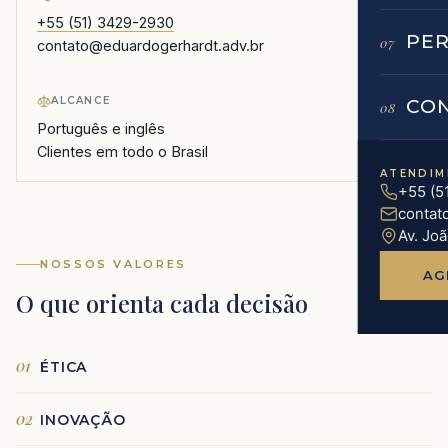
+55 (51) 3429-2930
PE
07
contato@eduardogerhardt.adv.br
ALCANCE
CO
08
Português e inglês
Clientes em todo o Brasil
ATENDIM
+55 (5
contat
Av. Jo
NOSSOS VALORES
AG
O que orienta cada decisão
01
ÉTICA
02
INOVAÇÃO