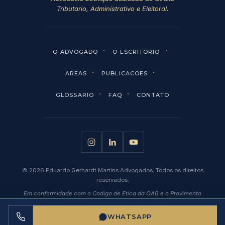
Tributario, Administrativo e Eleitoral.
·
·
O ADVOGADO
O ESCRITORIO
·
·
AREAS
PUBLICACOES
·
·
GLOSSARIO
FAQ
CONTATO
© 2026 Eduardo Gerhardt Martins Advogados. Todos os direitos
reservados.
Em conformidade com o Codigo de Etica da OAB e o Provimento
205/2021. Este site tem carater meramente informativo e nao constitui
oferta de servicos ou captacao de clientela.
WHATSAPP