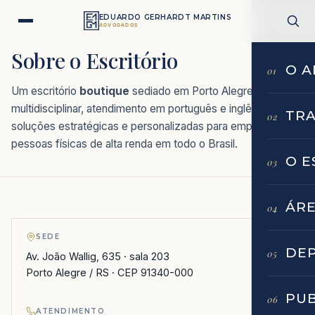
EDUARDO
EDUARDO GERHARDT MARTINS
ADVOGADOS
ADVOGADOS
INÍCIO
/
O ESCRITÓRIO
Sobre o Escritório
O 
01
Um escritório
boutique
sediado em Porto Alegre: equipe
multidisciplinar, atendimento em português e inglês, e
TRA
02
soluções estratégicas e personalizadas para empresas e
pessoas físicas de alta renda em todo o Brasil.
O E
03
ÁRE
04
SEDE
DE
05
Av. João Wallig, 635 · sala 203
Porto Alegre / RS · CEP 91340-000
PU
06
ATENDIMENTO