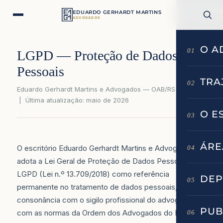
EDUARDO
EDUARDO GERHARDT MARTINS
ADVOGADOS
ADVOGADOS
O A
01
LGPD — Proteção de Dados
Pessoais
TRA
02
Eduardo Gerhardt Martins e Advogados — OAB/RS 54.435
| Última atualização: maio de 2026
O E
03
ÁRE
O escritório Eduardo Gerhardt Martins e Advogados
04
adota a Lei Geral de Proteção de Dados Pessoais —
LGPD (Lei n.º 13.709/2018) como referência
DEP
05
permanente no tratamento de dados pessoais, em
consonância com o sigilo profissional do advogado e
PUB
com as normas da Ordem dos Advogados do Brasil.
06