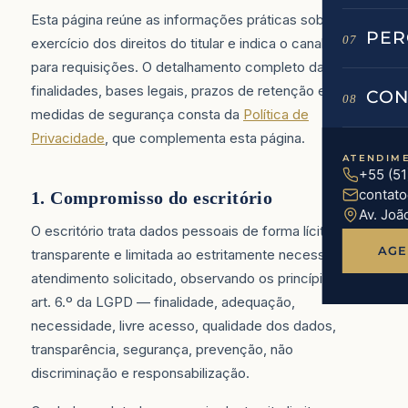
Esta página reúne as informações práticas sobre o
PER
07
exercício dos direitos do titular e indica o canal oficial
para requisições. O detalhamento completo das
finalidades, bases legais, prazos de retenção e
CON
08
medidas de segurança consta da
Política de
Privacidade
, que complementa esta página.
ATENDIM
+55 (5
contat
1. Compromisso do escritório
Av. Joã
O escritório trata dados pessoais de forma lícita,
AGE
transparente e limitada ao estritamente necessário ao
atendimento solicitado, observando os princípios do
art. 6.º da LGPD — finalidade, adequação,
necessidade, livre acesso, qualidade dos dados,
transparência, segurança, prevenção, não
discriminação e responsabilização.